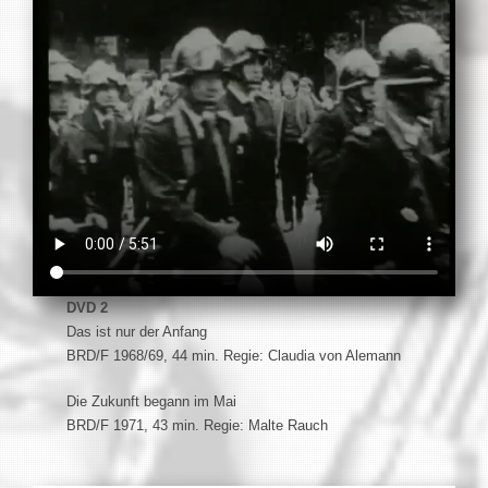
DVD 2
Das ist nur der Anfang
BRD/F 1968/69, 44 min. Regie: Claudia von Alemann
Die Zukunft begann im Mai
BRD/F 1971, 43 min. Regie: Malte Rauch